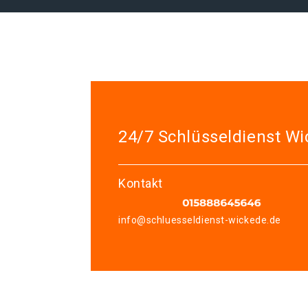
24/7 Schlüsseldienst W
Kontakt
info@schluesseldienst-wickede.de