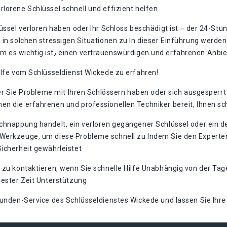
lorene Schlüssel schnell und effizient helfen
lüssel verloren haben oder Ihr Schloss beschädigt ist ⏤ der 24-S
Schlüsseldienstes geben und aufzeigen٫ warum es wichtig ist٫ einen vertrauenswür
ilfe vom Schlüsseldienst Wickede zu erfahren!
der Sie Probleme mit Ihren Schlössern haben oder sich ausgesperrt
n die erfahrenen und professionellen Techniker bereit, Ihnen sch
schnappung handelt, ein verloren gegangener Schlüssel oder ein d
Werkzeuge, um diese Probleme schnell zu Indem Sie den Experten v
icherheit gewährleistet
 zu kontaktieren, wenn Sie schnelle Hilfe Unabhängig von der Ta
zester Zeit Unterstützung
tunden-Service des Schlüsseldienstes Wickede und lassen Sie Ihre 