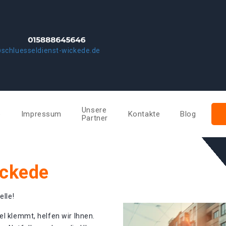
schluesseldienst-wickede.de
Unsere
e
Impressum
Kontakte
Blog
Partner
ickede
elle!
el klemmt, helfen wir Ihnen.